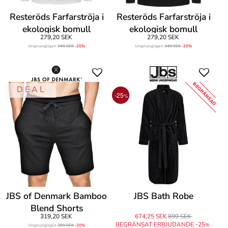
Resteröds Farfarströja i
Resteröds Farfarströja i
ekologisk bomull
ekologisk bomull
279,20 SEK
279,20 SEK
Ursprungligen
349 SEK
-20%
Ursprungligen
349 SEK
-20%
BEGRÄNSAD
D E A L
-25
%
JBS of Denmark Bamboo
JBS Bath Robe
Blend Shorts
319,20 SEK
674,25 SEK
899 SEK
BEGRÄNSAT ERBJUDANDE -25
%
Ursprungligen
399 SEK
-20%