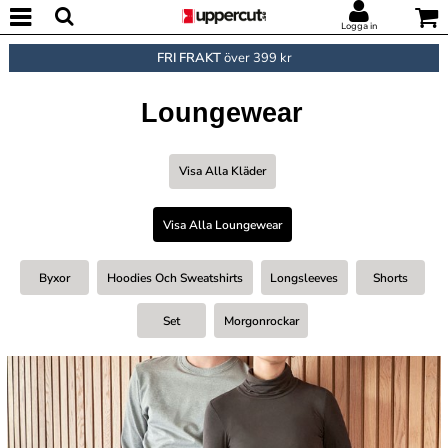
Logga in
FRI FRAKT
över 399 kr
Loungewear
Visa Alla Kläder
Visa Alla Loungewear
Byxor
Hoodies Och Sweatshirts
Longsleeves
Shorts
Set
Morgonrockar