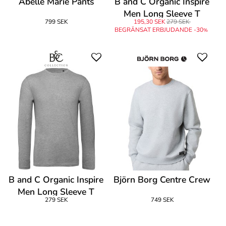
Abelle Marie Pants
B and C Organic Inspire
Men Long Sleeve T
799 SEK
195,30 SEK
279 SEK
BEGRÄNSAT ERBJUDANDE -30
%
B and C Organic Inspire
Björn Borg Centre Crew
Men Long Sleeve T
279 SEK
749 SEK