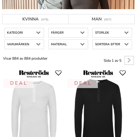
KVINNA
MAN
(476)
(407)
KATEGORI
FÄRGER
STORLEK
VARUMÄRKEN
MATERIAL
SORTERA EFTER
Visar 884 av 884 produkter
Sida 1 av 5
D E A L
D E A L