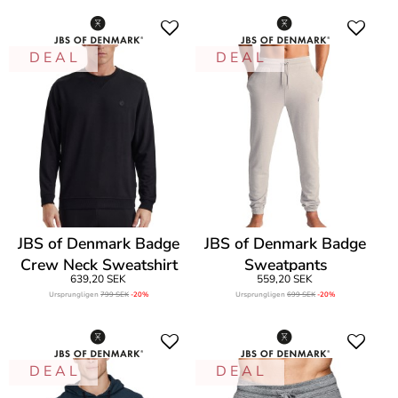
D E A L
D E A L
JBS of Denmark Badge
JBS of Denmark Badge
Crew Neck Sweatshirt
Sweatpants
639,20 SEK
559,20 SEK
Ursprungligen
799 SEK
-20%
Ursprungligen
699 SEK
-20%
D E A L
D E A L