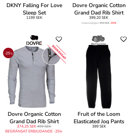
DKNY Falling For Love
Dovre Organic Cotton
Sleep Set
Grand Dad Rib Shirt
1199 SEK
399,20 SEK
Ursprungligen
499 SEK
-20%
BEGRÄNSAD
-25
%
Dovre Organic Cotton
Fruit of the Loom
Grand Dad Rib Shirt
Elasticated Jog Pants
374,25 SEK
499 SEK
399 SEK
BEGRÄNSAT ERBJUDANDE -25
%