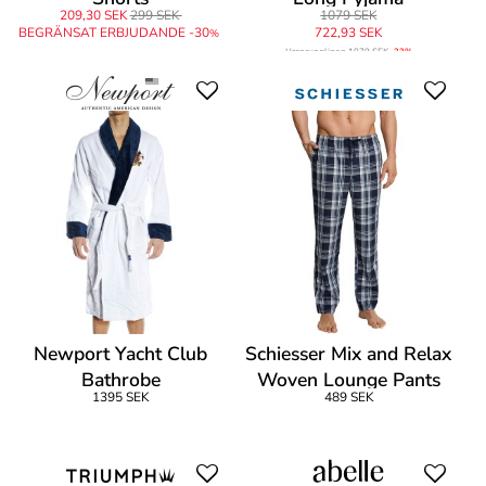
209,30 SEK
299 SEK
1079 SEK
BEGRÄNSAT ERBJUDANDE -30
722,93 SEK
%
Ursprungligen
1079 SEK
-33%
Newport Yacht Club
Schiesser Mix and Relax
Bathrobe
Woven Lounge Pants
1395 SEK
489 SEK