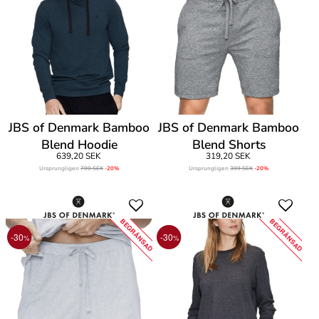
JBS of Denmark Bamboo
JBS of Denmark Bamboo
Blend Hoodie
Blend Shorts
639,20 SEK
319,20 SEK
Ursprungligen
799 SEK
-20%
Ursprungligen
399 SEK
-20%
BEGRÄNSAD
BEGRÄNSAD
-30
-30
%
%