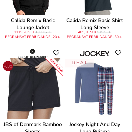
Calida Remix Basic
Calida Remix Basic Shirt
Lounge Jacket
Long Sleeve
1119,20 SEK
1399 SEK
405,30 SEK
579 SEK
BEGRÄNSAT ERBJUDANDE -20
BEGRÄNSAT ERBJUDANDE -30
%
%
BEGRÄNSAD
D E A L
-30
%
JBS of Denmark Bamboo
Jockey Night And Day
Shorts
Long Pyjama