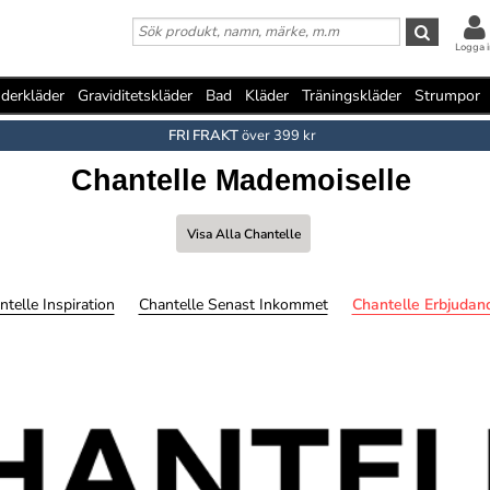
Logga i
derkläder
Graviditetskläder
Bad
Kläder
Träningskläder
Strumpor
FRI FRAKT
över 399 kr
Chantelle Mademoiselle
Visa Alla Chantelle
ntelle Inspiration
Chantelle Senast Inkommet
Chantelle Erbjudan