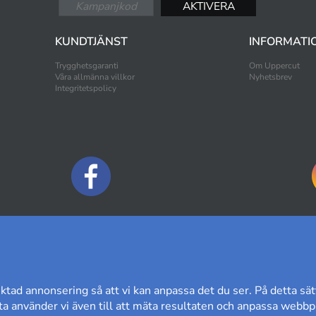
KUNDTJÄNST
INFORMATI
Trygghetsgaranti
Om Uppercut
Våra allmänna villkor
Nyhetsbrev
Integritetspolicy
BETALNINGSALTERNATIV
ktad annonsering så att vi kan anpassa det du ser. På detta sät
a använder vi även till att mäta resultaten och anpassa webbpl