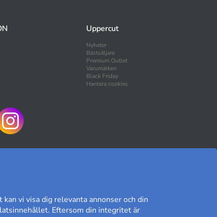
ON
Uppercut
Nyheter
Bästsäljare
Premium Outlet
Varumärken
Black Friday
Hantera cookies
HANDLA TRYGGT
t kan vi visa dig relevanta annonser och din
atsinnehållet. Eftersom din integritet är