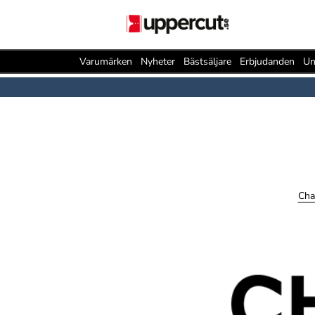
Varumärken
Nyheter
Bästsäljare
Erbjudanden
Un
Cha