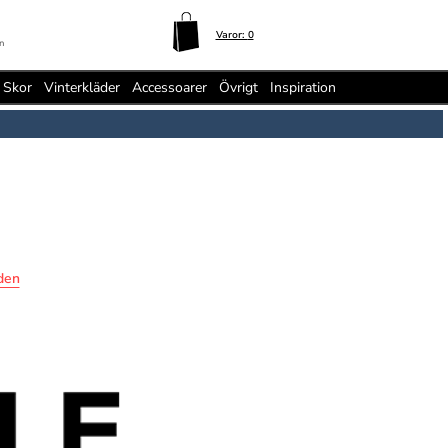
Varor:
0
n
Skor
Vinterkläder
Accessoarer
Övrigt
Inspiration
den