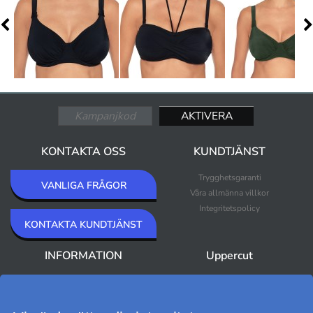
KONTAKTA OSS
KUNDTJÄNST
Trygghetsgaranti
VANLIGA FRÅGOR
Våra allmänna villkor
Integritetspolicy
KONTAKTA KUNDTJÄNST
INFORMATION
Uppercut
Om Uppercut
Nyheter
Nyhetsbrev
Bästsäljare
Premium Outlet