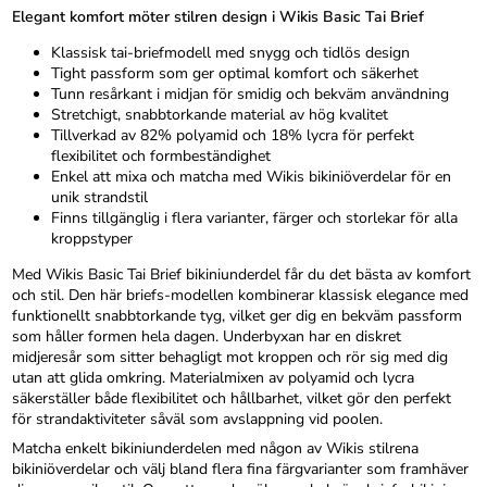
Elegant komfort möter stilren design i Wikis Basic Tai Brief
Klassisk tai-briefmodell med snygg och tidlös design
Tight passform som ger optimal komfort och säkerhet
Tunn resårkant i midjan för smidig och bekväm användning
Stretchigt, snabbtorkande material av hög kvalitet
Tillverkad av 82% polyamid och 18% lycra för perfekt
flexibilitet och formbeständighet
Enkel att mixa och matcha med Wikis bikiniöverdelar för en
unik strandstil
Finns tillgänglig i flera varianter, färger och storlekar för alla
kroppstyper
Med Wikis Basic Tai Brief bikiniunderdel får du det bästa av komfort
och stil. Den här briefs-modellen kombinerar klassisk elegance med
funktionellt snabbtorkande tyg, vilket ger dig en bekväm passform
som håller formen hela dagen. Underbyxan har en diskret
midjeresår som sitter behagligt mot kroppen och rör sig med dig
utan att glida omkring. Materialmixen av polyamid och lycra
säkerställer både flexibilitet och hållbarhet, vilket gör den perfekt
för strandaktiviteter såväl som avslappning vid poolen.
Matcha enkelt bikiniunderdelen med någon av Wikis stilrena
bikiniöverdelar och välj bland flera fina färgvarianter som framhäver