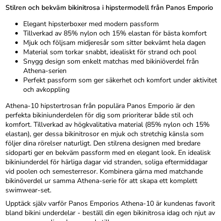
Stilren och bekväm bikinitrosa i hipstermodell från Panos Emporio
Elegant hipsterboxer med modern passform
Tillverkad av 85% nylon och 15% elastan för bästa komfort
Mjuk och följsam midjeresår som sitter bekvämt hela dagen
Material som torkar snabbt, idealiskt för strand och pool
Snygg design som enkelt matchas med bikiniöverdel från
Athena-serien
Perfekt passform som ger säkerhet och komfort under aktivitet
och avkoppling
Athena-10 hipstertrosan från populära Panos Emporio är den
perfekta bikiniunderdelen för dig som prioriterar både stil och
komfort. Tillverkad av högkvalitativa material (85% nylon och 15%
elastan), ger dessa bikinitrosor en mjuk och stretchig känsla som
följer dina rörelser naturligt. Den stilrena designen med bredare
sidoparti ger en bekväm passform med en elegant look. En idealisk
bikiniunderdel för härliga dagar vid stranden, soliga eftermiddagar
vid poolen och semesterresor. Kombinera gärna med matchande
bikinöverdel ur samma Athena-serie för att skapa ett komplett
swimwear-set.
Upptäck själv varför Panos Emporios Athena-10 är kundenas favorit
bland bikini underdelar - beställ din egen bikinitrosa idag och njut av