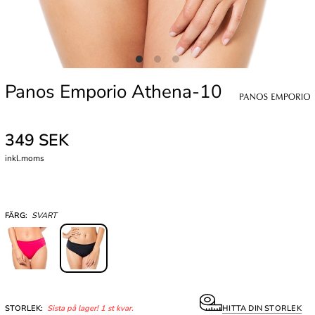
Panos Emporio Athena-10
349 SEK
inkl.moms
FÄRG:
SVART
STORLEK:
Sista på lager! 1 st kvar.
HITTA DIN STORLEK