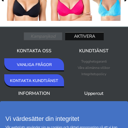
KONTAKTA OSS
KUNDTJÄNST
Trygghetsgaranti
VANLIGA FRÅGOR
Våra allmänna villkor
Integritetspolicy
KONTAKTA KUNDTJÄNST
INFORMATION
Uppercut
Om Uppercut
Nyheter
Nyhetsbrev
Bästsäljare
Premium Outlet
Vi värdesätter din integritet
Varumärken
Vår webplats använder sig av cookies och riktad annonsering så att vi kan