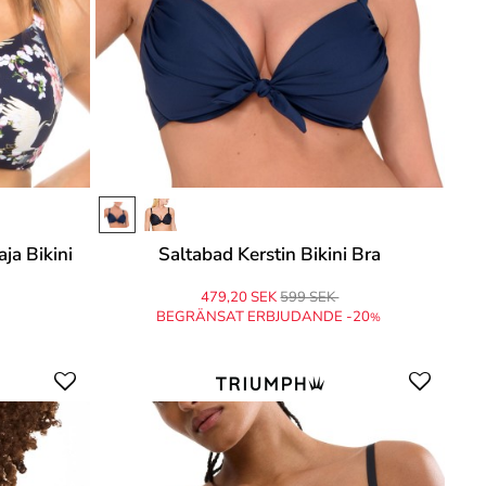
ja Bikini
Saltabad Kerstin Bikini Bra
479,20 SEK
599 SEK
BEGRÄNSAT ERBJUDANDE -20
%