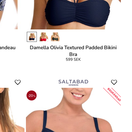
eandeau
Damella Olivia Textured Padded Bikini
Bra
599 SEK
BEGRÄNSAD
-20
%