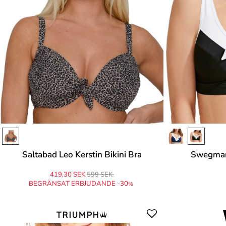
Saltabad Leo Kerstin Bikini Bra
Swegmar
419,30 SEK
599 SEK
BEGRÄNSAT ERBJUDANDE -30
%