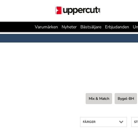
Varumärken
Nyheter
Bästsäljare
Erbjudanden
Un
Mix & Match
Bygel-BH
FÄRGER
S