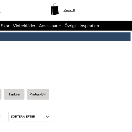
Varor:
0
n
Skor
Vinterkläder
Accessoarer
Övrigt
Inspiration
Tankini
Protes-BH
SORTERA EFTER