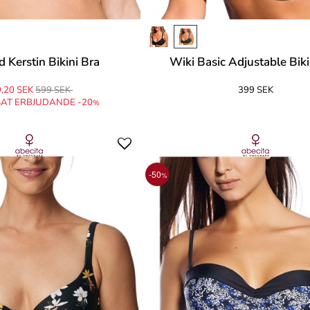
d Kerstin Bikini Bra
Wiki Basic Adjustable Biki
,20 SEK
599 SEK
399 SEK
AT ERBJUDANDE -20
%
-50
%