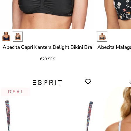
Abecita Capri Kanters Delight Bikini Bra
Abecita Malag
629 SEK
D E A L