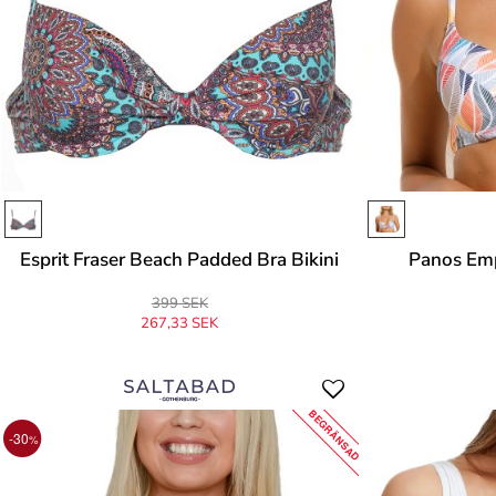
Esprit Fraser Beach Padded Bra Bikini
Panos Emp
399 SEK
267,33 SEK
Ursprungligen
399 SEK
-33%
BEGRÄNSAD
-30
%