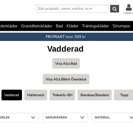
Logga i
derkläder
Graviditetskläder
Bad
Kläder
Träningskläder
Strumpor
FRI FRAKT
över 399 kr
Vadderad
Visa Alla Bad
Visa Alla Bikini Överdelar
Vadderad
Halterneck
Trekants-BH
Bandeau/bandero
Topp
TORLEK
VARUMÄRKEN
MATERIAL