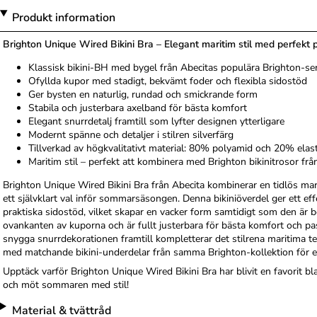
Produkt information
Brighton Unique Wired Bikini Bra – Elegant maritim stil med perfekt 
Klassisk bikini-BH med bygel från Abecitas populära Brighton-ser
Ofyllda kupor med stadigt, bekvämt foder och flexibla sidostöd
Ger bysten en naturlig, rundad och smickrande form
Stabila och justerbara axelband för bästa komfort
Elegant snurrdetalj framtill som lyfter designen ytterligare
Modernt spänne och detaljer i stilren silverfärg
Tillverkad av högkvalitativt material: 80% polyamid och 20% elas
Maritim stil – perfekt att kombinera med Brighton bikinitrosor fr
Brighton Unique Wired Bikini Bra från Abecita kombinerar en tidlös m
ett självklart val inför sommarsäsongen. Denna bikiniöverdel ger ett ef
praktiska sidostöd, vilket skapar en vacker form samtidigt som den är
ovankanten av kuporna och är fullt justerbara för bästa komfort och pa
snygga snurrdekorationen framtill kompletterar det stilrena maritima 
med matchande bikini-underdelar från samma Brighton-kollektion för et
Upptäck varför Brighton Unique Wired Bikini Bra har blivit en favorit bl
och möt sommaren med stil!
Material & tvättråd