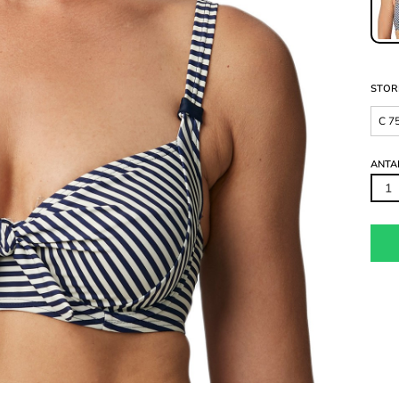
STOR
C 7
ANTA