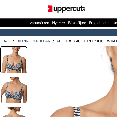
Varumärken
Nyheter
Bästsäljare
Erbjudanden
Un
BAD
/
BIKINI-ÖVERDELAR
/
ABECITA BRIGHTON UNIQUE WIRED