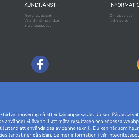
KUNDTJÄNST
INFORMATI
Trygghetsgaranti
Om Uppercut
Våra allmänna villkor
Nyhetsbrev
Integritetspolicy
BETALNINGSALTERNATIV
ktad annonsering så att vi kan anpassa det du ser. På detta sät
a använder vi även till att mäta resultaten och anpassa webbpl
t tillstånd att använda oss av denna teknik. Du kan när som helst
es längst ner på sidan. Se mer information i vår
Integritetspol