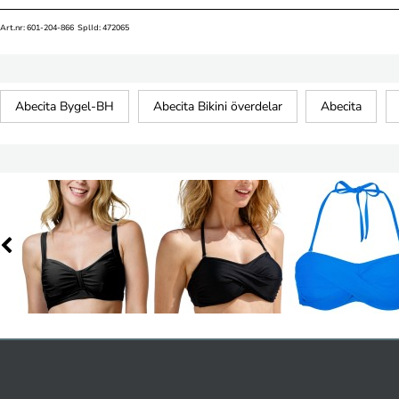
Art.nr: 601-204-866 SplId: 472065
Abecita Bygel-BH
Abecita Bikini överdelar
Abecita