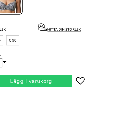
LEK:
HITTA DIN STORLEK
5
C 90
L
Lägg i varukorg