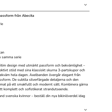
passform från Abecita
ie
tan
ån samma serie
aritim design med utmärkt passform och bekvämlighet –
fektivt stöd med sina klassiskt skurna 3-partskupor och
 bekväm hela dagen. Axelbanden övergår elegant från
ssform. De subtila silverfärgade detaljerna och den
temat på ett smakfullt och modernt sätt. Kombinera gärna
t komplett och sofistikerat strandutseende.
and svenska kvinnor – beställ din nya bikiniöverdel idag