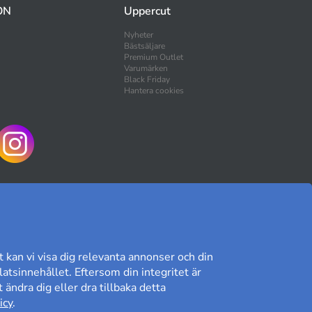
ON
Uppercut
Nyheter
Bästsäljare
Premium Outlet
Varumärken
Black Friday
Hantera cookies
HANDLA TRYGGT
t kan vi visa dig relevanta annonser och din
atsinnehållet. Eftersom din integritet är
 ändra dig eller dra tillbaka detta
Kundomdöme på Prisjakt
icy
.
9,41/10