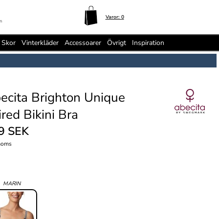
Varor:
0
n
Skor
Vinterkläder
Accessoarer
Övrigt
Inspiration
ecita Brighton Unique
red Bikini Bra
9 SEK
moms
:
MARIN