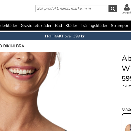
Logga i
derkläder
Graviditetskläder
Bad
Kläder
Träningskläder
Strumpor
FRI FRAKT
över 399 kr
 BIKINI BRA
Ab
Wi
59
inkl.
FÄRG