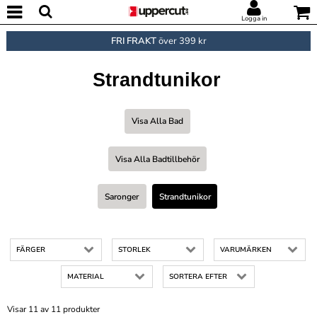
Logga in
FRI FRAKT
över 399 kr
Strandtunikor
Visa Alla Bad
Visa Alla Badtillbehör
Saronger
Strandtunikor
FÄRGER
STORLEK
VARUMÄRKEN
MATERIAL
SORTERA EFTER
Visar 11 av 11 produkter