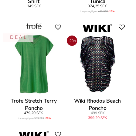
Shirt
Tunica
349 SEK
374,25 SEK
Ursprungligen
499 SEK
-25%
D E A L
-20
%
Trofe Stretch Terry
Wiki Rhodos Beach
Poncho
Poncho
479,20 SEK
499 SEK
399,20 SEK
Ursprungligen
599 SEK
-20%