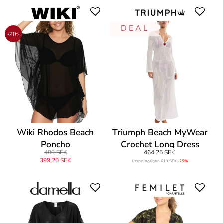
D E A L
-20
%
Wiki Rhodos Beach
Triumph Beach MyWear
Poncho
Crochet Long Dress
499 SEK
464,25 SEK
399,20 SEK
Ursprungligen
619 SEK
-25%