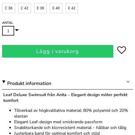
C 38
C 42
E 38
E 40
E 42
ANTAL
Lägg i varukorg
Produkt information
Leaf Deluxe Swimsuit från Anita – Elegant design möter perfekt
komfort
Tillverkad av högkvalitativa material: 80% polyamid och 20%
elastan
Elegant Leaf-design med smickrande passform
Snabbtorkande och klorresistent material – hållbar och tålig
Justerbara band för optimal komfort och stöd