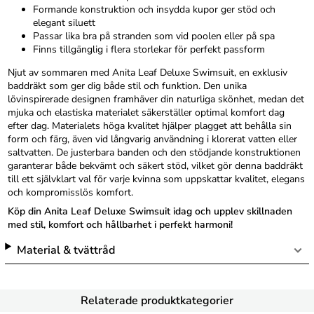
Formande konstruktion och insydda kupor ger stöd och
elegant siluett
Passar lika bra på stranden som vid poolen eller på spa
Finns tillgänglig i flera storlekar för perfekt passform
Njut av sommaren med Anita Leaf Deluxe Swimsuit, en exklusiv
baddräkt som ger dig både stil och funktion. Den unika
lövinspirerade designen framhäver din naturliga skönhet, medan det
mjuka och elastiska materialet säkerställer optimal komfort dag
efter dag. Materialets höga kvalitet hjälper plagget att behålla sin
form och färg, även vid långvarig användning i klorerat vatten eller
saltvatten. De justerbara banden och den stödjande konstruktionen
garanterar både bekvämt och säkert stöd, vilket gör denna baddräkt
till ett självklart val för varje kvinna som uppskattar kvalitet, elegans
och kompromisslös komfort.
Köp din Anita Leaf Deluxe Swimsuit idag och upplev skillnaden
med stil, komfort och hållbarhet i perfekt harmoni!
Material & tvättråd
Relaterade produktkategorier