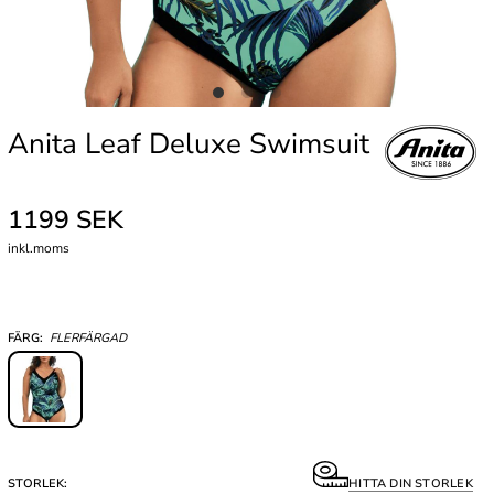
Anita Leaf Deluxe Swimsuit
1199 SEK
inkl.moms
FÄRG:
FLERFÄRGAD
STORLEK:
HITTA DIN STORLEK