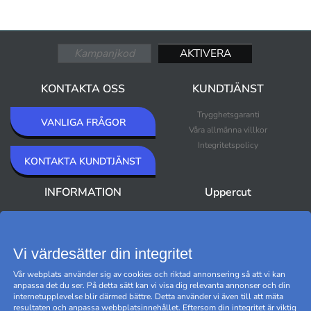
KONTAKTA OSS
KUNDTJÄNST
Trygghetsgaranti
VANLIGA FRÅGOR
Våra allmänna villkor
Integritetspolicy
KONTAKTA KUNDTJÄNST
INFORMATION
Uppercut
Om Uppercut
Nyheter
Nyhetsbrev
Bästsäljare
Premium Outlet
Vi värdesätter din integritet
Varumärken
Vår webplats använder sig av cookies och riktad annonsering så att vi kan
Black Friday
anpassa det du ser. På detta sätt kan vi visa dig relevanta annonser och din
Hantera cookies
internetupplevelse blir därmed bättre. Detta använder vi även till att mäta
resultaten och anpassa webbplatsinnehållet. Eftersom din integritet är viktig