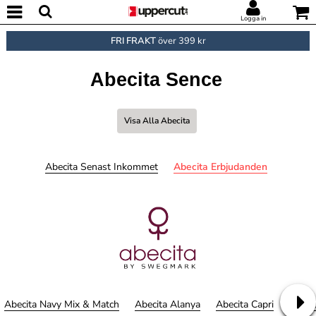
Logga in
FRI FRAKT
över 399 kr
Abecita Sence
Visa Alla Abecita
Abecita Senast Inkommet
Abecita Erbjudanden
Abecita Navy Mix & Match
Abecita Alanya
Abecita Capri
Abeci