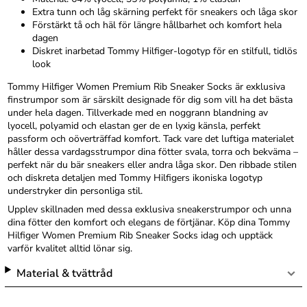
Extra tunn och låg skärning perfekt för sneakers och låga skor
Förstärkt tå och häl för längre hållbarhet och komfort hela
dagen
Diskret inarbetad Tommy Hilfiger-logotyp för en stilfull, tidlös
look
Tommy Hilfiger Women Premium Rib Sneaker Socks är exklusiva
finstrumpor som är särskilt designade för dig som vill ha det bästa
under hela dagen. Tillverkade med en noggrann blandning av
lyocell, polyamid och elastan ger de en lyxig känsla, perfekt
passform och oöverträffad komfort. Tack vare det luftiga materialet
håller dessa vardagsstrumpor dina fötter svala, torra och bekväma –
perfekt när du bär sneakers eller andra låga skor. Den ribbade stilen
och diskreta detaljen med Tommy Hilfigers ikoniska logotyp
understryker din personliga stil.
Upplev skillnaden med dessa exklusiva sneakerstrumpor och unna
dina fötter den komfort och elegans de förtjänar. Köp dina Tommy
Hilfiger Women Premium Rib Sneaker Socks idag och upptäck
varför kvalitet alltid lönar sig.
Material & tvättråd