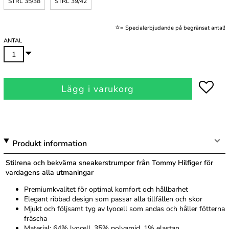
STRL 35/38
STRL 39/42
.
⭐
= Specialerbjudande på begränsat antal!
ANTAL
Lägg i varukorg
Produkt information
Stilrena och bekväma sneakerstrumpor från Tommy Hilfiger för
vardagens alla utmaningar
Premiumkvalitet för optimal komfort och hållbarhet
Elegant ribbad design som passar alla tillfällen och skor
Mjukt och följsamt tyg av lyocell som andas och håller fötterna
fräscha
Material: 64% lyocell, 35% polyamid, 1% elastan