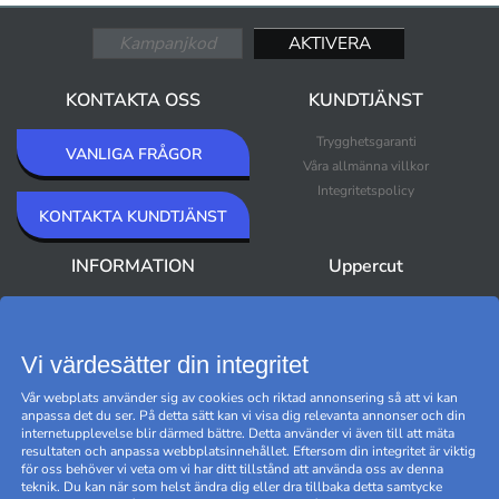
KONTAKTA OSS
KUNDTJÄNST
Trygghetsgaranti
VANLIGA FRÅGOR
Våra allmänna villkor
Integritetspolicy
KONTAKTA KUNDTJÄNST
INFORMATION
Uppercut
Om Uppercut
Nyheter
Nyhetsbrev
Bästsäljare
Premium Outlet
Vi värdesätter din integritet
Varumärken
Vår webplats använder sig av cookies och riktad annonsering så att vi kan
Black Friday
anpassa det du ser. På detta sätt kan vi visa dig relevanta annonser och din
Hantera cookies
internetupplevelse blir därmed bättre. Detta använder vi även till att mäta
resultaten och anpassa webbplatsinnehållet. Eftersom din integritet är viktig
för oss behöver vi veta om vi har ditt tillstånd att använda oss av denna
teknik. Du kan när som helst ändra dig eller dra tillbaka detta samtycke