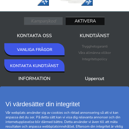
KONTAKTA OSS
KUNDTJÄNST
Trygghetsgaranti
VANLIGA FRÅGOR
Våra allmänna villkor
Integritetspolicy
KONTAKTA KUNDTJÄNST
INFORMATION
Uppercut
Om Uppercut
Nyheter
Nyhetsbrev
Bästsäljare
Premium Outlet
Vi värdesätter din integritet
Varumärken
Vår webplats använder sig av cookies och riktad annonsering så att vi kan
Black Friday
anpassa det du ser. På detta sätt kan vi visa dig relevanta annonser och din
Hantera cookies
internetupplevelse blir därmed bättre. Detta använder vi även till att mäta
resultaten och anpassa webbplatsinnehållet. Eftersom din integritet är viktig