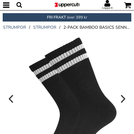
Logga in
FRI FRAKT
över 399 kr
STRUMPOR
/
STRUMPOR
/
2-PACK BAMBOO BASICS SENNA OUTDOOR QUARTER SOCKS