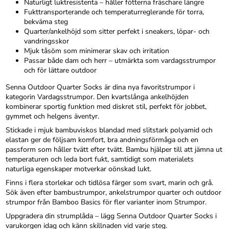
Naturligt luktresistenta – håller fötterna fräschare längre
Fukttransporterande och temperaturreglerande för torra,
bekväma steg
Quarter/ankelhöjd som sitter perfekt i sneakers, löpar- och
vandringsskor
Mjuk tåsöm som minimerar skav och irritation
Passar både dam och herr – utmärkta som vardagsstrumpor
och för lättare outdoor
Senna Outdoor Quarter Socks är dina nya favoritstrumpor i
kategorin Vardagsstrumpor. Den kvartslånga ankelhöjden
kombinerar sportig funktion med diskret stil, perfekt för jobbet,
gymmet och helgens äventyr.
Stickade i mjuk bambuviskos blandad med slitstark polyamid och
elastan ger de följsam komfort, bra andningsförmåga och en
passform som håller tvätt efter tvätt. Bambu hjälper till att jämna ut
temperaturen och leda bort fukt, samtidigt som materialets
naturliga egenskaper motverkar oönskad lukt.
Finns i flera storlekar och tidlösa färger som svart, marin och grå.
Sök även efter bambustrumpor, ankelstrumpor quarter och outdoor
strumpor från Bamboo Basics för fler varianter inom Strumpor.
Uppgradera din strumplåda – lägg Senna Outdoor Quarter Socks i
varukorgen idag och känn skillnaden vid varje steg.